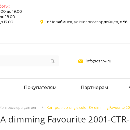
оты::
0.00 до 19.00
 до 18.00
до 17.00
г. Челябинск, ул.Молодогвардейцев, д.56
info@csr74.ru
Покупателям
Партнерам
Контроллеры для лент
/
Контроллер single color 3A dimming Favourite 2
3A dimming Favourite 2001-CTR