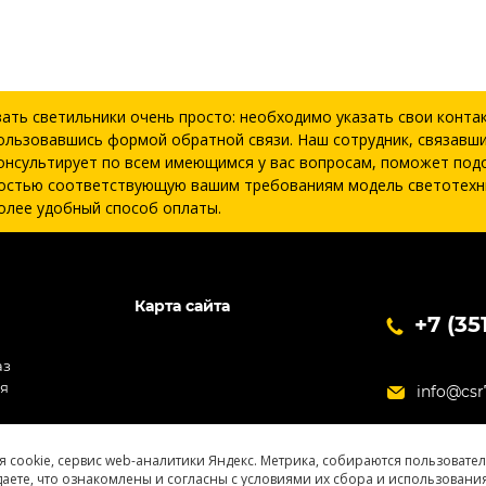
зать светильники очень просто: необходимо указать свои конта
ользовавшись формой обратной связи. Наш сотрудник, связавши
онсультирует по всем имеющимся у вас вопросам, поможет под
остью соответствующую вашим требованиям модель светотехн
олее удобный способ оплаты.
Карта сайта
+7 (35
аз
ия
info@csr
я cookie, сервис web-аналитики Яндекс. Метрика, собираются пользовате
даете, что ознакомлены и согласны с условиями их сбора и использования