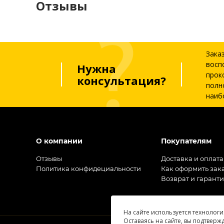
Отзывы
Зака
восп
Нужна
прок
консультация?
полн
наиб
О компании
Покупателям
Отзывы
Доставка и оплата
Политика конфидециальности
Как оформить зак
Возврат и гарант
На сайте используется технологи
Оставаясь на сайте, вы подтверж