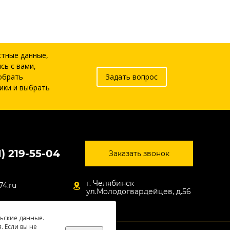
ктные данные,
сь с вами,
обрать
Задать вопрос
ики и выбрать
1) 219-55-04
Заказать звонок
г. Челябинск
74.ru
ул.Молодогвардейцев, д.56
льские данные.
. Если вы не