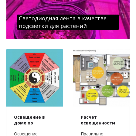
Светодиодная лента в качестве
подсветки для растений
Освещение в
Расчет
доме по
освещенности
правилам фэн
помещения
Освещение
Правильно
шуй