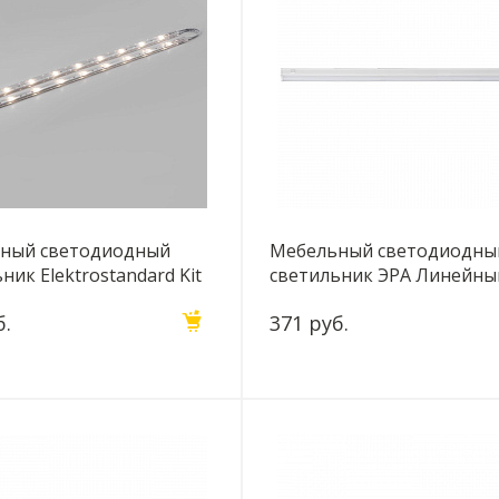
ный светодиодный
Мебельный светодиодны
ник Elektrostandard Kit
светильник ЭРА Линейны
ck LTB74 3W 4000K
LLED-01-12W-4000-W Б00
б.
371 руб.
2