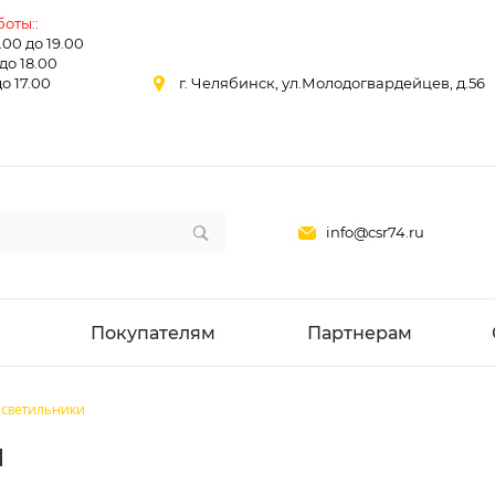
оты::
0.00 до 19.00
 до 18.00
до 17.00
г. Челябинск, ул.Молодогвардейцев, д.56
info@csr74.ru
Покупателям
Партнерам
светильники
и