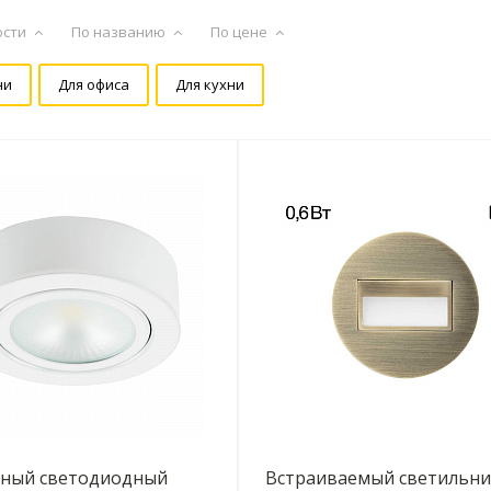
ости
По названию
По цене
ни
Для офиса
Для кухни
ный светодиодный
Встраиваемый светильни