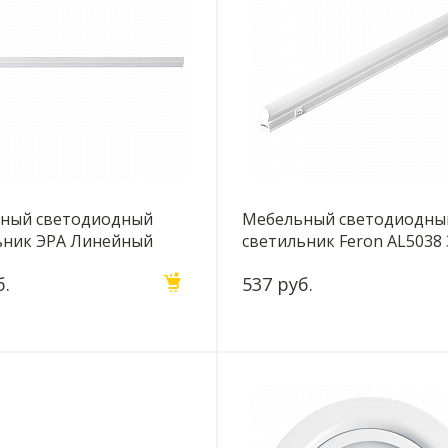
ный светодиодный
Мебельный светодиодны
ьник ЭРА Линейный
светильник Feron AL5038
1-14W-4000-W Б0017427
б.
537 руб.