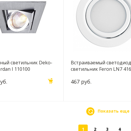
ный светильник Deko-
Встраиваемый светодио
ardan I 110100
светильник Feron LN7 41
уб.
467 руб.
Показать еще
1
2
3
4