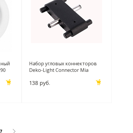
дный
Набор угловых коннекторов
690
Deko-Light Connector Mia
straight, black 930160
138 руб.
7