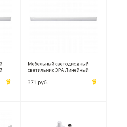
й
Мебельный светодиодный
й
светильник ЭРА Линейный
17426
LLED-01-12W-6500-W Б0019780
371 руб.