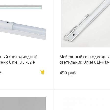
ный светодиодный
Мебельный светодиодны
ник Uniel ULI-L24-
светильник Uniel ULI-F40-
0K UL-00001447
5W/4200K Sensor IP20 Silv
б.
490 руб.
00002881