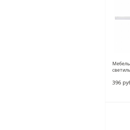
Мебель
светил
LLED-0
396 ру