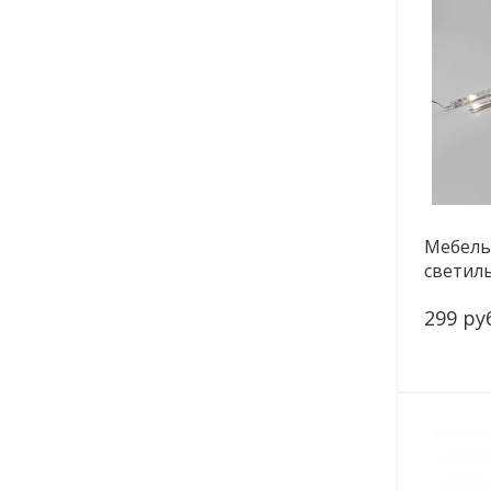
Мебель
светиль
Led Sti
299 ру
a05340