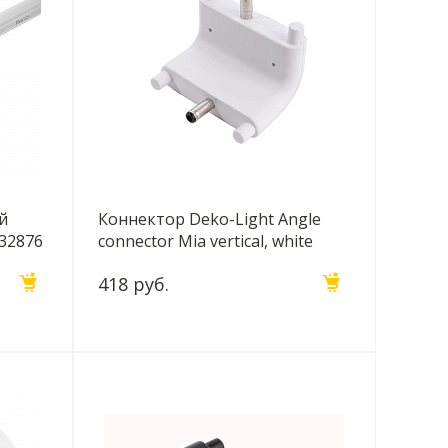
й
Коннектор Deko-Light Angle
 32876
connector Mia vertical, white
930249
418 руб.