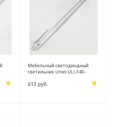
й
Мебельный светодиодный
светильник Uniel ULI-F40-
er UL-
9W/4200K Sensor IP20 Silver UL-
613 руб.
00002882