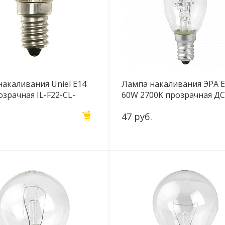
акаливания Uniel E14
Лампа накаливания ЭРА 
зрачная IL-F22-CL-
60W 2700K прозрачная ДС
UL-00002327
230-Е14 (гофра) Б0039126
47 руб.