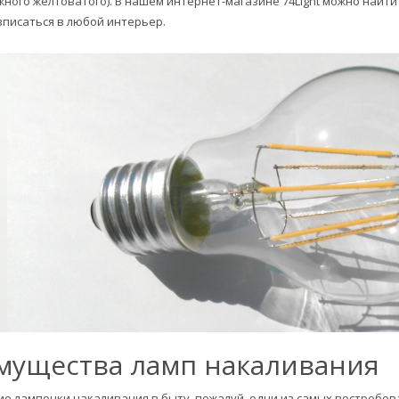
жного желтоватого). В нашем интернет-магазине 74Light можно найти
писаться в любой интерьер.
мущества ламп накаливания
е лампочки накаливания в быту, пожалуй, одни из самых востребов