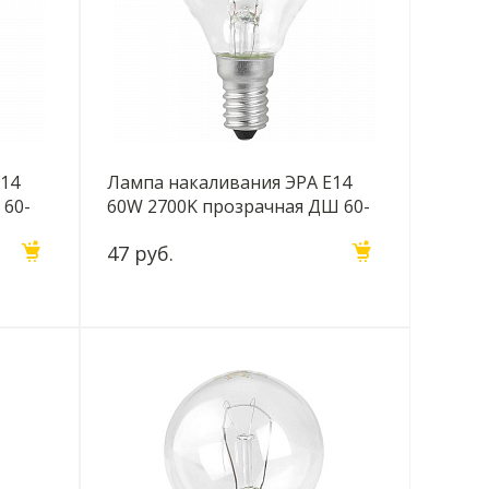
E14
Лампа накаливания ЭРА E14
 60-
60W 2700K прозрачная ДШ 60-
230-Е14 (гофра) Б0039134
47 руб.