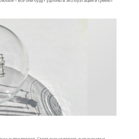
 любые – все они будут удобны в эксплуатации и сумеют
анных предметов. Стоят они недорого, в хранении и