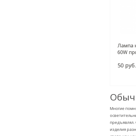
Лампа 
60W пр
E14-CL 
50 руб.
Обыч
Многие помня
осветительны
предъявлял.
изделия разн