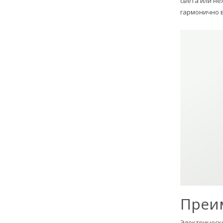
света или не
гармонично в
Преи
Электрически