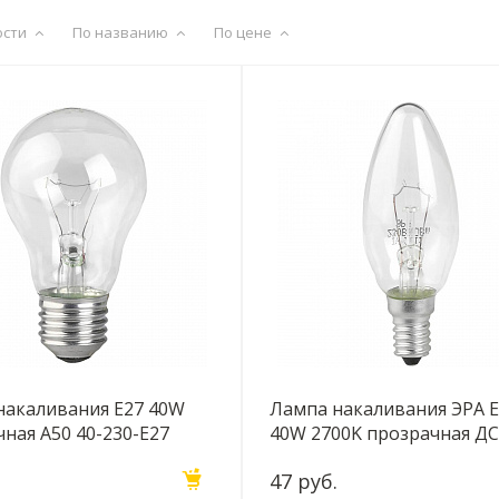
ости
По названию
По цене
накаливания Е27 40W
Лампа накаливания ЭРА 
ная A50 40-230-Е27
40W 2700K прозрачная ДС
17
230-Е14 (гофра) Б0039125
47 руб.