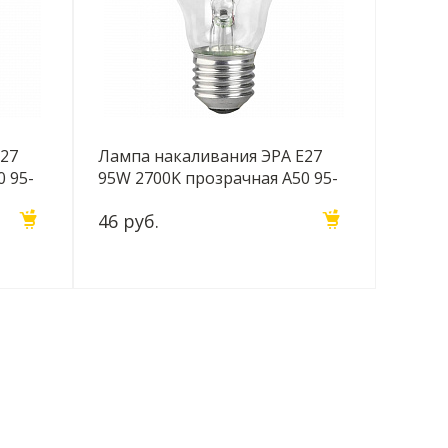
E27
Лампа накаливания ЭРА E27
0 95-
95W 2700K прозрачная A50 95-
230-Е27-CL Б0039124
46 руб.