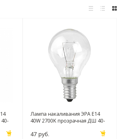
E14
Лампа накаливания ЭРА E14
 40-
40W 2700K прозрачная ДШ 40-
230-Е14 (гофра) Б0039132
47 руб.