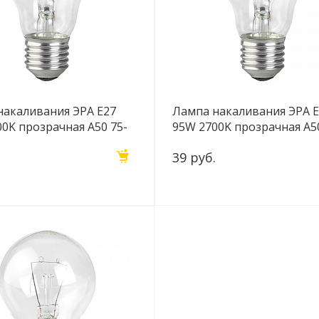
накаливания ЭРА E27
Лампа накаливания ЭРА 
0K прозрачная A50 75-
95W 2700K прозрачная A5
 (гофра) Б0039119
230-Е27 (гофра) Б0039120
39 руб.