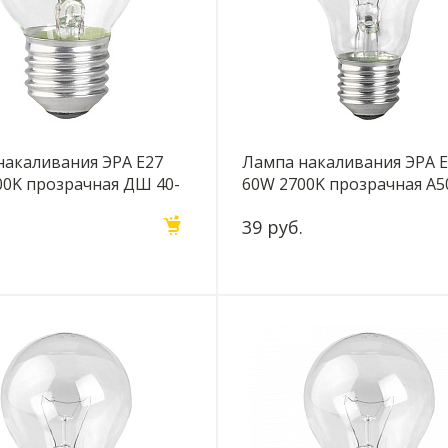
накаливания ЭРА E27
Лампа накаливания ЭРА 
00K прозрачная ДШ 40-
60W 2700K прозрачная A5
 (гофра) Б0039133
230-E27 (гофра) Б0039118
39 руб.