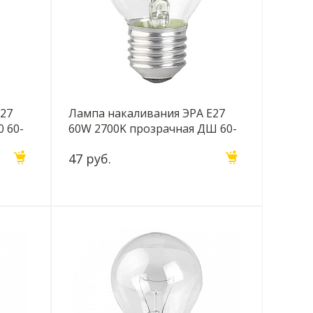
E27
Лампа накаливания ЭРА E27
0 60-
60W 2700K прозрачная ДШ 60-
230-Е27 (гофра) Б0039135
47 руб.