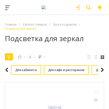
Главная
/
Каталог товаров
/
Бра и подсветки
/
Подсветка для зеркал
Подсветка для зеркал
A
Для кабинета
Для кафе и ресторанов
Для экс