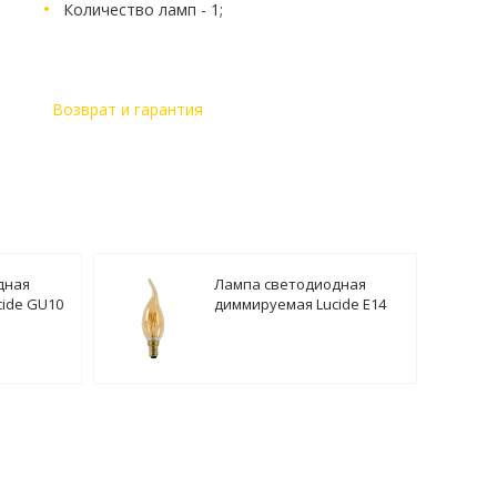
Количество ламп - 1;
Возврат и гарантия
дная
Лампа светодиодная
ide GU10
диммируемая Lucide E14
ерная
3W 2200K янтарная
49036/03/62