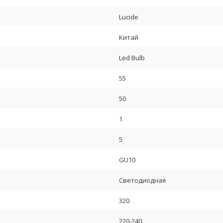
Lucide
Китай
Led Bulb
55
50
1
5
GU10
Светодиодная
320
220-240