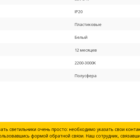
IP20
Пластиковые
Белый
12 месяцев
2200-3000K
Полусфера
зать светильники очень просто: необходимо указать свои конта
ользовавшись формой обратной связи. Наш сотрудник, связавши