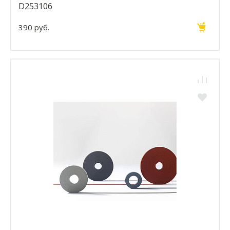
D253106
390 руб.