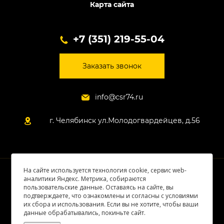
Карта сайта
+7 (351) 219-55-04
Заказать звонок
info@csr74.ru
г. Челябинск ул.Молодогвардейцев, д.56
На сайте используется технология cookie, сервис web-
© 2026 Все права защищены
аналитики Яндекс. Метрика, собираются
пользовательские данные. Оставаясь на сайте, вы
подтверждаете, что ознакомлены и согласны с условиями
их сбора и использования. Если вы не хотите, чтобы ваши
данные обрабатывались, покиньте сайт.