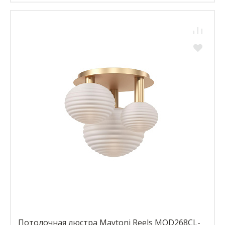
Потолочная люстра Maytoni Reels MOD268CL-