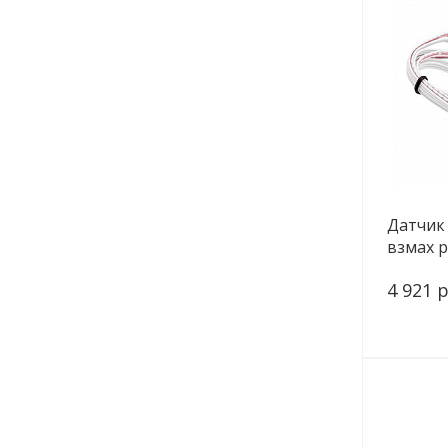
Датчик
взмах р
4 921 р