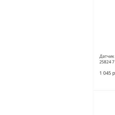
Датчик
25824 7
1 045 р