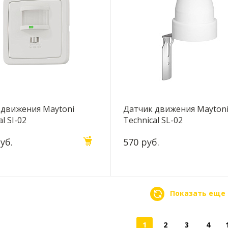
 движения Maytoni
Датчик движения Mayton
l SI-02
Technical SL-02
уб.
570 руб.
Показать еще
1
2
3
4