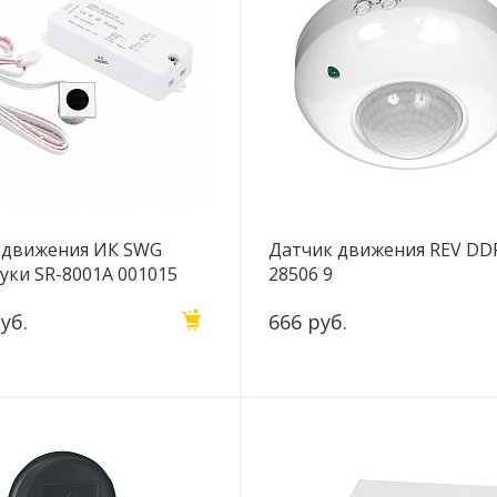
 движения ИК SWG
Датчик движения REV DD
уки SR-8001A 001015
28506 9
уб.
666 руб.