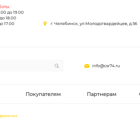
оты::
0.00 до 19.00
 до 18.00
до 17.00
г. Челябинск, ул.Молодогвардейцев, д.56
info@csr74.ru
Покупателям
Партнерам
движения