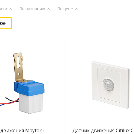
ости
По названию
По цене
жей
 движения Maytoni
Датчик движения Citilux 