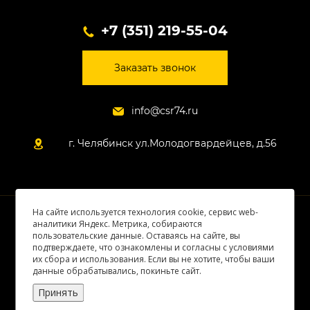
+7 (351) 219-55-04
Заказать звонок
info@csr74.ru
г. Челябинск ул.Молодогвардейцев, д.56
На сайте используется технология cookie, сервис web-
© 2026 Все права защищены
аналитики Яндекс. Метрика, собираются
пользовательские данные. Оставаясь на сайте, вы
подтверждаете, что ознакомлены и согласны с условиями
их сбора и использования. Если вы не хотите, чтобы ваши
данные обрабатывались, покиньте сайт.
Принять