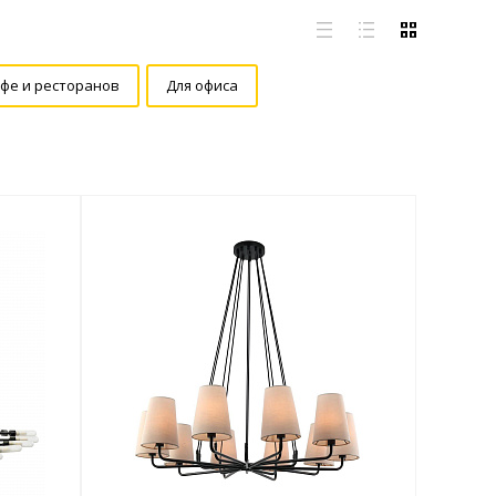
афе и ресторанов
Для офиса