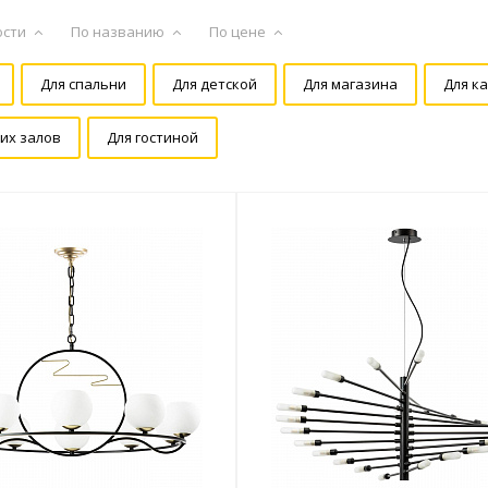
ости
По названию
По цене
Для спальни
Для детской
Для магазина
Для к
их залов
Для гостиной