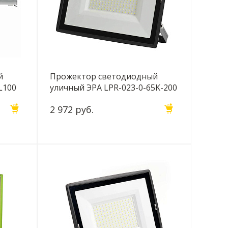
й
Прожектор светодиодный
L100
уличный ЭРА LPR-023-0-65K-200
361
Б0052028
2 972 руб.