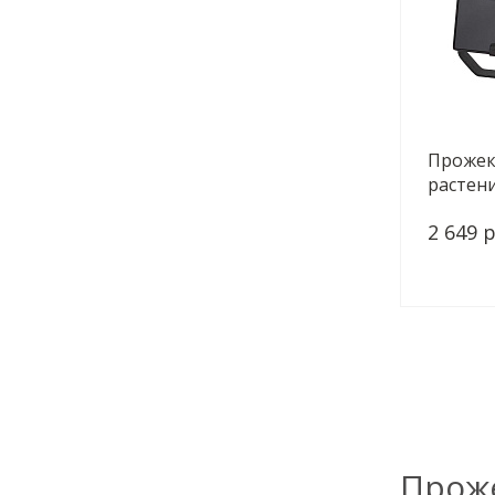
Прожек
растени
Led Б00
2 649 р
Прож