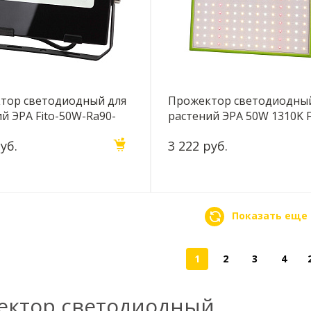
тор светодиодный для
Прожектор светодиодный
й ЭРА Fito-50W-Ra90-
растений ЭРА 50W 1310K F
47875
80W-Led-QB Б0053285
уб.
3 222 руб.
Показать еще
1
2
3
4
ектор светодиодный