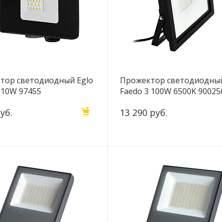
тор светодиодный Eglo
Прожектор светодиодный
 10W 97455
Faedo 3 100W 6500K 90025
уб.
13 290 руб.