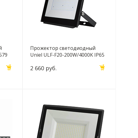
й
Прожектор светодиодный
579
Uniel ULF-F20-200W/4000K IP65
195-250В black UL-00005158
2 660 руб.