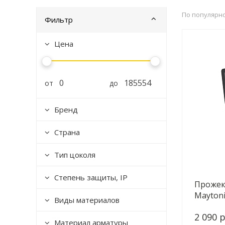
По популярн
Фильтр
Цена
от
до
Бренд
Страна
Тип цоколя
Степень защиты, IP
Прожек
Maytoni
Виды материалов
L30B4K
2 090 р
Материал арматуры