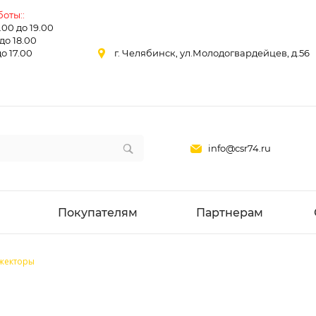
оты::
0.00 до 19.00
 до 18.00
до 17.00
г. Челябинск, ул.Молодогвардейцев, д.56
info@csr74.ru
Покупателям
Партнерам
жекторы