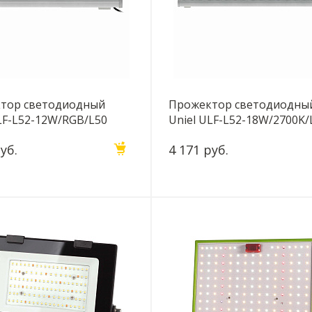
тор светодиодный
Прожектор светодиодны
LF-L52-12W/RGB/L50
Uniel ULF-L52-18W/2700K/
P65 Silver UL-00008369
220V IP65 Silver UL-00008
уб.
4 171 руб.