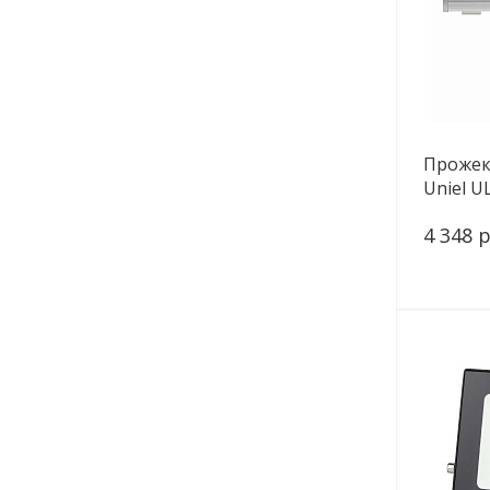
Прожек
Uniel U
DC24V I
4 348 р