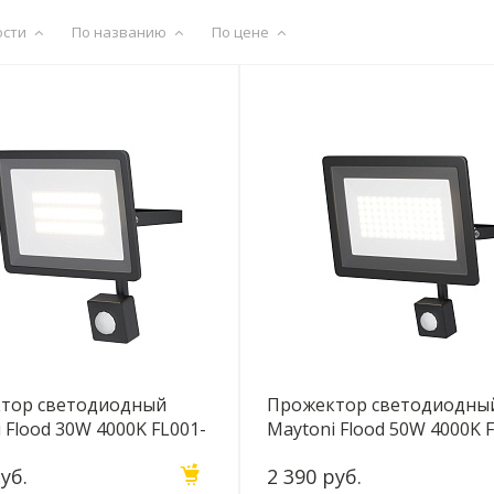
ости
По названию
По цене
тор светодиодный
Прожектор светодиодны
 Flood 30W 4000K FL001-
Maytoni Flood 50W 4000K 
SR
L50B4KSR
уб.
2 390 руб.