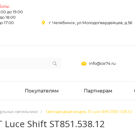
оты::
0.00 до 19.00
 до 18.00
до 17.00
г. Челябинск, ул.Молодогвардейцев, д.56
info@csr74.ru
Покупателям
Партнерам
ульные светильники
/
Светодиодный модуль ST Luce Shift ST851.538.12
Luce Shift ST851.538.12