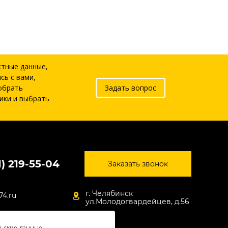
ктные данные,
сь с вами,
обрать
Задать вопрос
ики и выбрать
1) 219-55-04
Заказать звонок
г. Челябинск
74.ru
ул.Молодогвардейцев, д.56
льские данные.