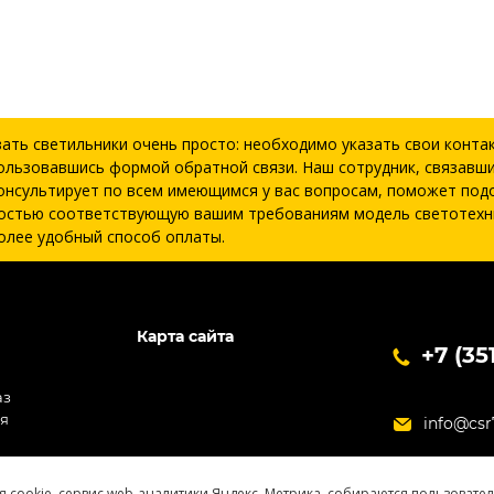
зать светильники очень просто: необходимо указать свои конта
ользовавшись формой обратной связи. Наш сотрудник, связавши
онсультирует по всем имеющимся у вас вопросам, поможет под
остью соответствующую вашим требованиям модель светотехн
олее удобный способ оплаты.
Карта сайта
+7 (35
аз
ия
info@csr
я cookie, сервис web-аналитики Яндекс. Метрика, собираются пользовате