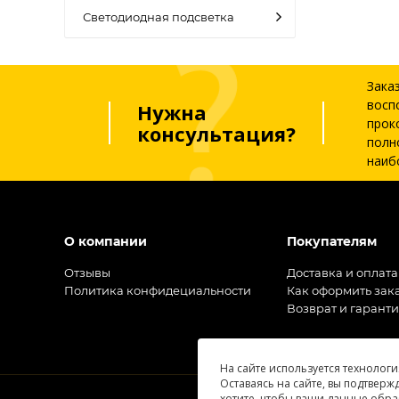
Светодиодная подсветка
Зака
восп
Нужна
прок
консультация?
полн
наиб
О компании
Покупателям
Отзывы
Доставка и оплата
Политика конфидециальности
Как оформить зак
Возврат и гарант
На сайте используется технологи
Оставаясь на сайте, вы подтверж
хотите, чтобы ваши данные обра