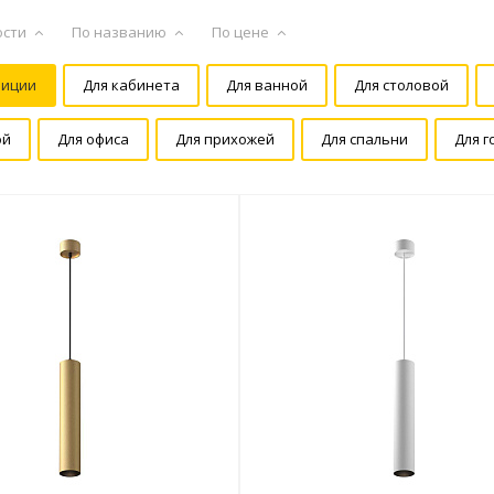
ости
По названию
По цене
зиции
Для кабинета
Для ванной
Для столовой
ой
Для офиса
Для прихожей
Для спальни
Для г