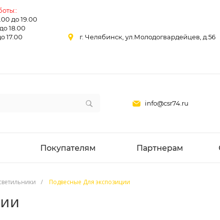
оты::
0.00 до 19.00
 до 18.00
до 17.00
г. Челябинск, ул.Молодогвардейцев, д.56
info@csr74.ru
Покупателям
Партнерам
светильники
/
Подвесные Для экспозиции
ции