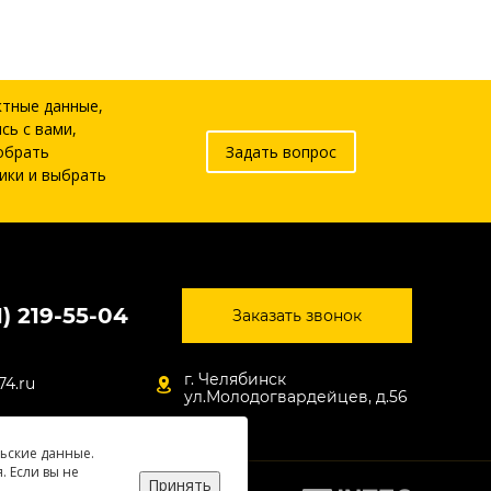
ктные данные,
сь с вами,
обрать
Задать вопрос
ики и выбрать
1) 219-55-04
Заказать звонок
г. Челябинск
74.ru
ул.Молодогвардейцев, д.56
льские данные.
. Если вы не
Принять