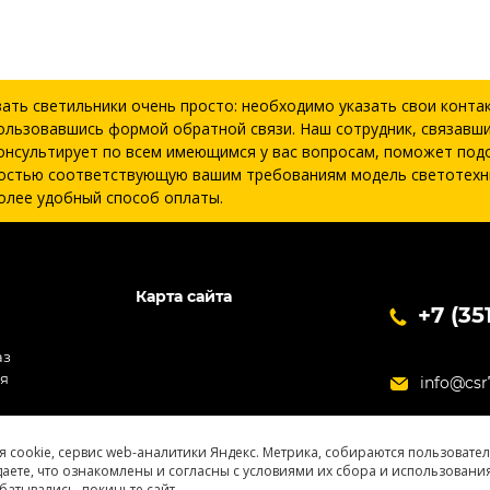
зать светильники очень просто: необходимо указать свои конта
ользовавшись формой обратной связи. Наш сотрудник, связавши
онсультирует по всем имеющимся у вас вопросам, поможет под
остью соответствующую вашим требованиям модель светотехн
олее удобный способ оплаты.
Карта сайта
+7 (35
аз
ия
info@csr
я cookie, сервис web-аналитики Яндекс. Метрика, собираются пользовате
даете, что ознакомлены и согласны с условиями их сбора и использования
батывались, покиньте сайт.