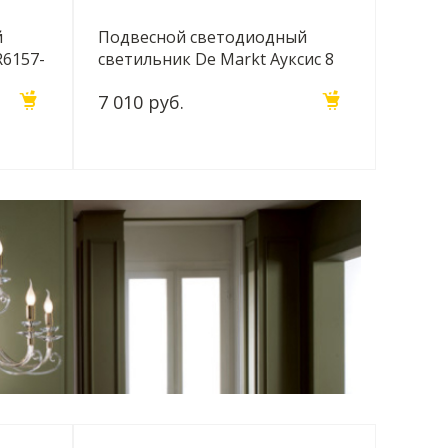
й
Подвесной светодиодный
R6157-
светильник De Markt Ауксис 8
722012301
7 010 руб.