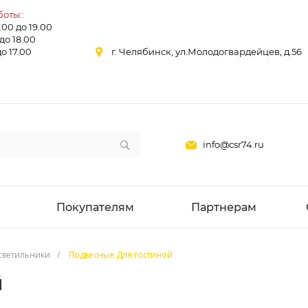
оты::
0.00 до 19.00
 до 18.00
до 17.00
г. Челябинск, ул.Молодогвардейцев, д.56
info@csr74.ru
Покупателям
Партнерам
светильники
/
Подвесные Для гостиной
й