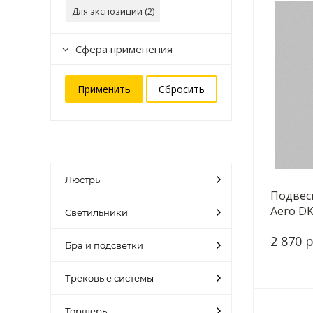
Для экспозиции (
2
)
Сфера применения
Люстры
Подвес
Aero D
Светильники
2 870 р
Бра и подсветки
Трековые системы
Торшеры