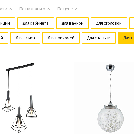
ости
По названию
По цене
зиции
Для кабинета
Для ванной
Для столовой
ой
Для офиса
Для прихожей
Для спальни
Для г