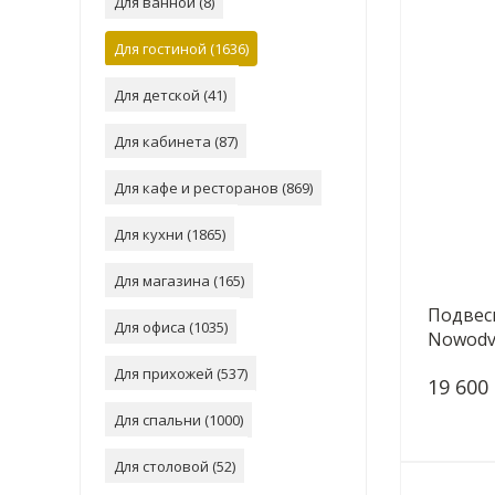
Для ванной (
8
)
Для гостиной (
1636
)
Для детской (
41
)
Для кабинета (
87
)
Для кафе и ресторанов (
869
)
Для кухни (
1865
)
Для магазина (
165
)
Подвес
Для офиса (
1035
)
Nowodvo
Для прихожей (
537
)
19 600
Для спальни (
1000
)
Для столовой (
52
)